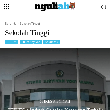
Beranda
Sekolah Tinggi
Sekolah Tinggi
ST PPM
Stikes Aisyiyah
Stikubank
STIKES AISYIYAH
STIKES Aisyiyah Sekolah Kesehatan Terbaik